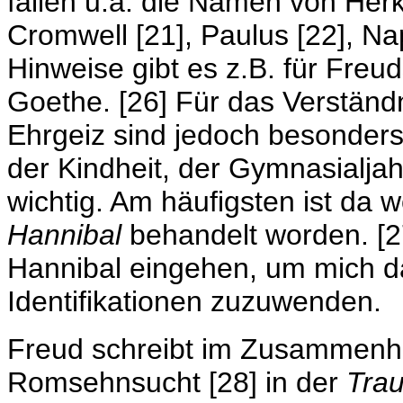
fallen u.a. die Namen von Herku
Cromwell [21], Paulus [22], Nap
Hinweise gibt es z.B. für Freud
Goethe. [26] Für das Verständ
Ehrgeiz sind jedoch besonders 
der Kindheit, der Gymnasialja
wichtig. Am häufigsten ist da w
Hannibal
behandelt worden. [27]
Hannibal eingehen, um mich d
Identifikationen zuzuwenden.
Freud schreibt im Zusammenha
Romsehnsucht [28] in der
Tra